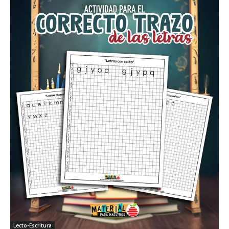
Sopa de letras
Registros de conducta, trabajos y tareas
Matemáticas
Sumas
Restas
Multiplicaciones
Divisiones
Fracciones
Figuras geométricas
Planeaciones
Primer grado
Segundo grado
Tercer grado
Cuarto grado
Quinto grado
Lecto-Escritura
Sexto grado