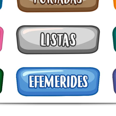
s escolares
ción
to-Escritura
acción
prensión lectora
as de multiplicar
ografía
blemarios
emáticos
gos
merides
a de letras
istros de conducta,
bajos y tareas
áticas