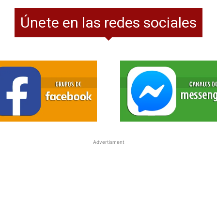
mas
tas
Únete en las redes sociales
tiplicaciones
isiones
cciones
uras geométricas
ciones
mer grado
undo grado
cer grado
Advertisment
rto grado
nto grado
to grado
es de diagnóstico
es 1r Trimestre