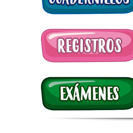
Agenda
Decora
Temas
Lec
Red
Com
Tabl
Ort
Pro
mat
Jue
Efe
Sop
Reg
tra
Matem