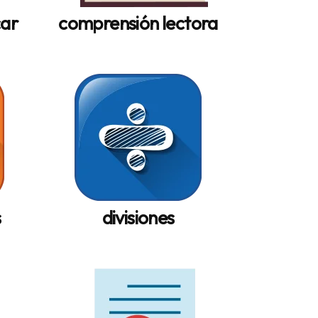
car
comprensión lectora
s
divisiones