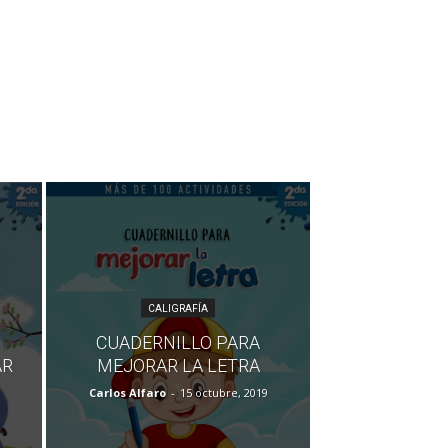
CALIGRAFÍA
CUADERNILLO PARA
AR
MEJORAR LA LETRA
Carlos Alfaro
-
15 octubre, 2019