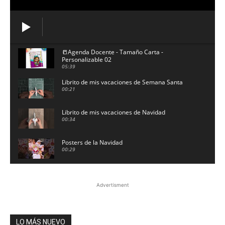
📒Agenda Docente - Tamaño Carta -
Personalizable 02
05:39
Librito de mis vacaciones de Semana Santa
00:21
Librito de mis vacaciones de Navidad
00:34
Posters de la Navidad
00:29
27 de octubre de 2025
00:21
Advertisment
Serpientes y escaleras de las tablas de
multiplicar | Juegos
01:03
LO MÁS NUEVO