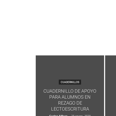
CUADERNILLOS
CUADERNILLO DE APOYO
PARA ALUMNOS EN
REZAGO DE
LECTOESCRITURA
Carlos Alfaro
-
23 enero, 2020