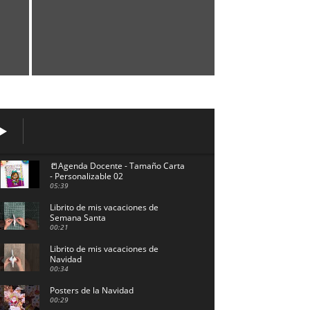
📒Agenda Docente - Tamaño Carta
- Personalizable 02
05:39
Librito de mis vacaciones de
Semana Santa
00:21
Librito de mis vacaciones de
Navidad
00:34
Posters de la Navidad
00:29