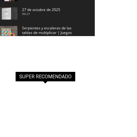
27 de octubre de 2025
00:21
Serpientes y escaleras de las
tablas de multiplicar | Juegos
01:03
Lotería de las sílabas ¡Enseña
jugando!
00:49
Nacimiento de papel para niños –
Fácil y económico
03:33
SUPER RECOMENDADO
Bitácora de incidencias escolares
para imprimir
02:17
Formato de tríptico de la
Revolución Mexicana para imprimir
00:22