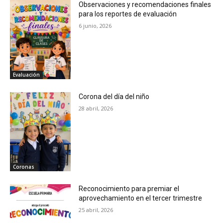
Observaciones y recomendaciones finales
Redacción
para los reportes de evaluación
Comprensión lectora
6 junio, 2026
Tablas de multiplicar
Ortografía
Problemarios matemáticos
Evaluación
Juegos
Corona del día del niño
Efemerides
28 abril, 2026
Sopa de letras
Registros de conducta, trabajos y tareas
Matemáticas
Sumas
Coronas
Restas
Reconocimiento para premiar el
Multiplicaciones
aprovechamiento en el tercer trimestre
Divisiones
25 abril, 2026
Fracciones