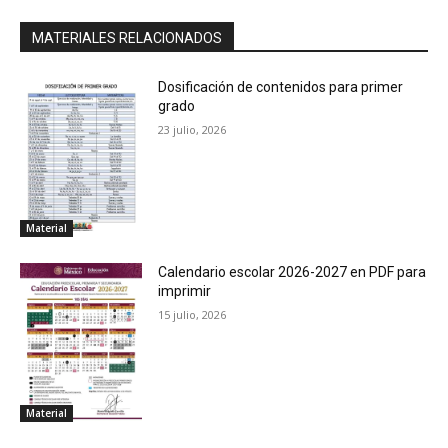
MATERIALES RELACIONADOS
Dosificación de contenidos para primer
grado
23 julio, 2026
Material
Material
TOY STORY
Cuadernillos
Calendario escolar 2026-2027 en PDF para
imprimir
Aprendiendo a leer
15 julio, 2026
Bitácora de incidencias
Agendas escolares
Decoración
Material
Temas
Lecto-Escritura