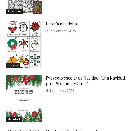
Tablas de multiplicar
Artisticas
Ortografía
Lotería navideña
Problemarios matemáticos
22 diciembre, 2025
Juegos
Efemerides
Sopa de letras
Registros de conducta, trabajos y tareas
Juegos
Matemáticas
Sumas
Proyecto escolar de Navidad: “Una Navidad
para Aprender y Crear”
Restas
4 diciembre, 2025
Multiplicaciones
Divisiones
Fracciones
Navidad
Figuras geométricas