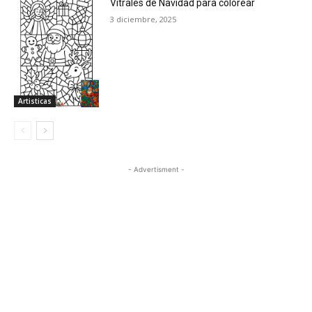
Planeaciones
Vitrales de Navidad para colorear
Primer grado
3 diciembre, 2025
Segundo grado
Tercer grado
Cuarto grado
Artisticas
Quinto grado
Sexto grado
Exámenes de diagnóstico
Exámenes 1r Trimestre
- Advertisment -
Exámenes 2° Trimestre
Exámenes Tercer Trimestre – Gratis
Listas de asistencia y tareas
WhatsApp
Messenger
Telegram