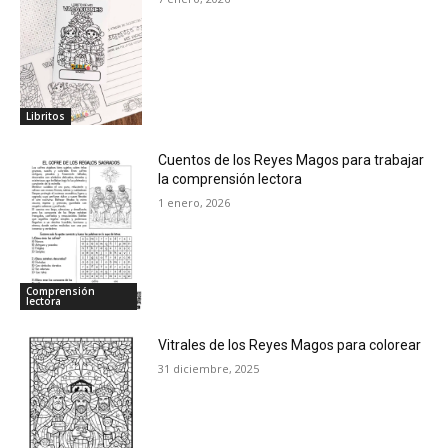
Material
Libritos
Cuentos de los Reyes Magos para trabajar
TOY STORY
la comprensión lectora
1 enero, 2026
Cuadernillos
Aprendiendo a leer
Bitácora de incidencias
Comprensión
Agendas escolares
lectora
Decoración
Vitrales de los Reyes Magos para colorear
Temas
31 diciembre, 2025
Lecto-Escritura
Redacción
Comprensión lectora