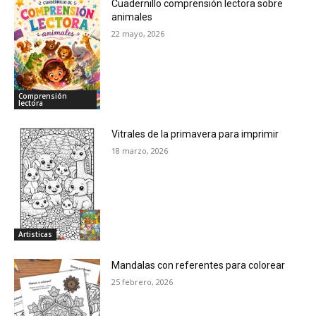
Cuadernillo comprensión lectora sobre
Sopa de letras
animales
Registros de conducta, trabajos y tareas
22 mayo, 2026
Matemáticas
Sumas
Restas
Comprensión
lectora
Multiplicaciones
Divisiones
Vitrales de la primavera para imprimir
18 marzo, 2026
Fracciones
Figuras geométricas
Planeaciones
Primer grado
Segundo grado
Artisticas
Tercer grado
Mandalas con referentes para colorear
Cuarto grado
25 febrero, 2026
Quinto grado