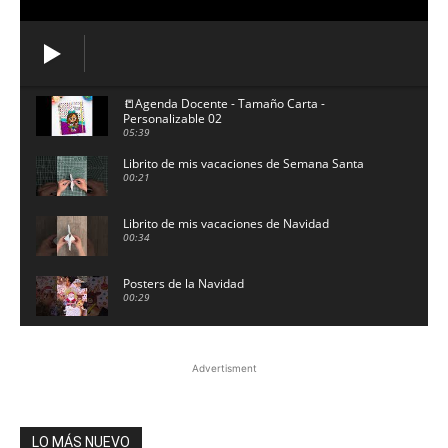
📒Agenda Docente - Tamaño Carta -
Personalizable 02
05:39
Librito de mis vacaciones de Semana Santa
00:21
Librito de mis vacaciones de Navidad
00:34
Posters de la Navidad
00:29
27 de octubre de 2025
00:21
Advertisment
Serpientes y escaleras de las tablas de
multiplicar | Juegos
01:03
LO MÁS NUEVO