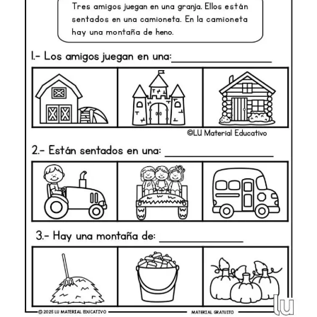
Problemarios matemáticos
Juegos
Efemerides
Sopa de letras
Registros de conducta, trabajos y tareas
Matemáticas
Sumas
Restas
Multiplicaciones
Divisiones
Fracciones
Figuras geométricas
Planeaciones
Primer grado
Segundo grado