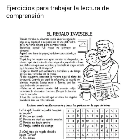
Tercer grado
Ejercicios para trabajar la lectura de
Cuarto grado
comprensión
Quinto grado
Sexto grado
Exámenes de diagnóstico
Exámenes 1r Trimestre
Exámenes 2° Trimestre
Exámenes Tercer Trimestre – Gratis
Listas de asistencia y tareas
WhatsApp
Messenger
Telegram