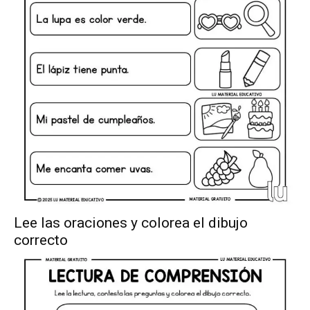
Material
TOY STORY
Cuadernillos
Aprendiendo a leer
Bitácora de incidencias
Agendas escolares
Decoración
Temas
Lecto-Escritura
Lee las oraciones y colorea el dibujo
Redacción
correcto
Comprensión lectora
Tablas de multiplicar
Ortografía